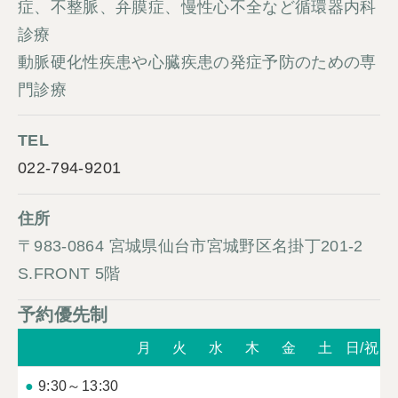
症、不整脈、弁膜症、慢性心不全など循環器内科
診療
動脈硬化性疾患や心臓疾患の発症予防のための専
門診療
TEL
022-794-9201
住所
〒983-0864 宮城県仙台市宮城野区名掛丁201-2
S.FRONT 5階
予約優先制
月
火
水
木
金
土
日/祝
●
9:30～13:30