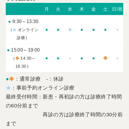
月
火
水
木
金
土
日/祝
●
9:30～13:30
●
●
★
●
●
●
-
（
★
オンライン
）
診療
●
15:00～19:00
●
●
-
●
●
◆
-
（
◆
14:30～
）
16:30
●
◆
：通常診療 -：休診
★
：事前予約オンライン診療
最終受付時間：新患・再初診の方は診療終了時間
の60分前まで
再診の方は診療終了時間の30分前
まで