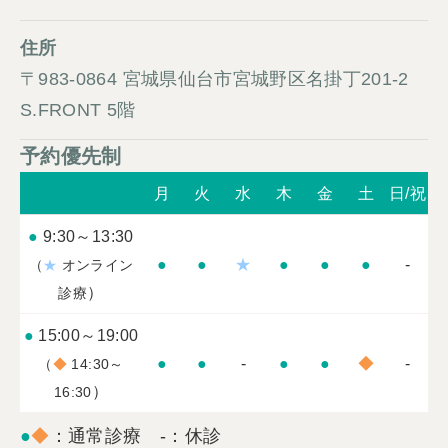
住所
〒983-0864 宮城県仙台市宮城野区名掛丁201-2
S.FRONT 5階
予約優先制
月
火
水
木
金
土
日/祝
●
9:30～13:30
●
●
★
●
●
●
-
（
★
オンライン
）
診療
●
15:00～19:00
●
●
-
●
●
◆
-
（
◆
14:30～
）
16:30
●
◆
：通常診療 -：休診