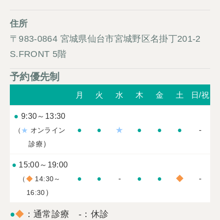
住所
〒983-0864 宮城県仙台市宮城野区名掛丁201-2
S.FRONT 5階
予約優先制
月
火
水
木
金
土
日/祝
●
9:30～13:30
●
●
★
●
●
●
-
（
★
オンライン
）
診療
●
15:00～19:00
●
●
-
●
●
◆
-
（
◆
14:30～
）
16:30
●
◆
：通常診療 -：休診