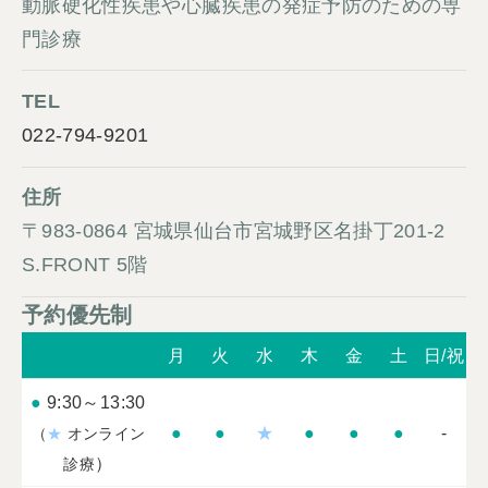
動脈硬化性疾患や心臓疾患の発症予防のための専
門診療
TEL
022-794-9201
住所
〒983-0864 宮城県仙台市宮城野区名掛丁201-2
S.FRONT 5階
予約優先制
月
火
水
木
金
土
日/祝
●
9:30～13:30
●
●
★
●
●
●
-
（
★
オンライン
）
診療